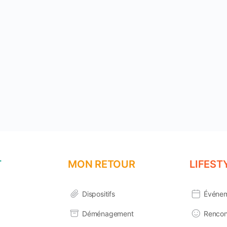
T
MON RETOUR
LIFEST
Dispositifs
Événe
s Options
Déménagement
Rencon
ètres de confidentialité, en garantissant la conformité avec le