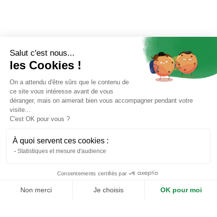
LOGEMENT
Salut c'est nous...
les Cookies !
Louer
On a attendu d'être sûrs que le contenu de
ce site vous intéresse avant de vous
Acheter
déranger, mais on aimerait bien vous accompagner pendant votre
visite...
Construire
C'est OK pour vous ?
Accompagnement
À quoi servent ces cookies :
Statistiques et mesure d'audience
Consentements certifiés par
MON RETOUR
Non merci
Je choisis
OK pour moi
Axeptio consent
Plateforme de Gestion du Consentement : Personnalisez vos O
Dispositifs