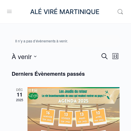
ALÉ VIRÉ MARTINIQUE
Il n’y a pas d’évènements à venir.
À venir
Recherc
Navig
Recherche
Liste
de
et
Sélectionnez
vues
une
Derniers Évènements passés
navigati
Évèn
date.
de
DÉC
vues
11
2025
Évèneme