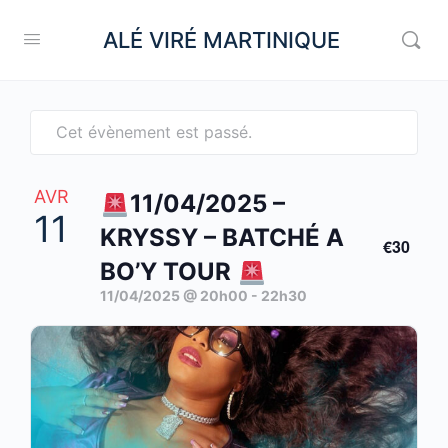
ALÉ VIRÉ MARTINIQUE
Cet évènement est passé.
AVR
11/04/2025 –
11
KRYSSY – BATCHÉ A
€30
BO’Y TOUR
11/04/2025 @ 20h00
-
22h30