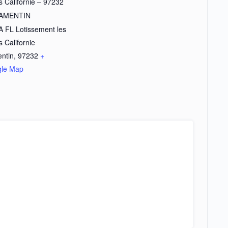
s Californie – 97232
LAMENTIN
A FL Lotissement les
 Californie
ntin
,
97232
+
le Map