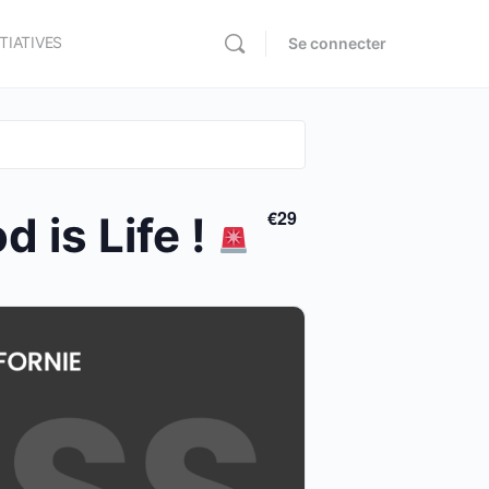
ITIATIVES
Se connecter
€29
 is Life !