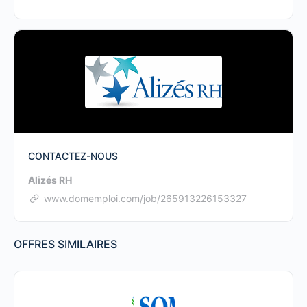
CONTACTEZ-NOUS
Alizés RH
www.domemploi.com/job/265913226153327
OFFRES SIMILAIRES