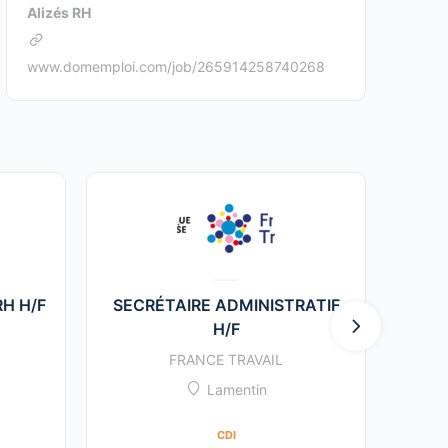
Alizés RH
www.domemploi.com/job/265914258740268
RH H/F
SECRÉTAIRE ADMINISTRATIF
H/F
D’EX
FRANCE TRAVAIL
Lamentin
CDI